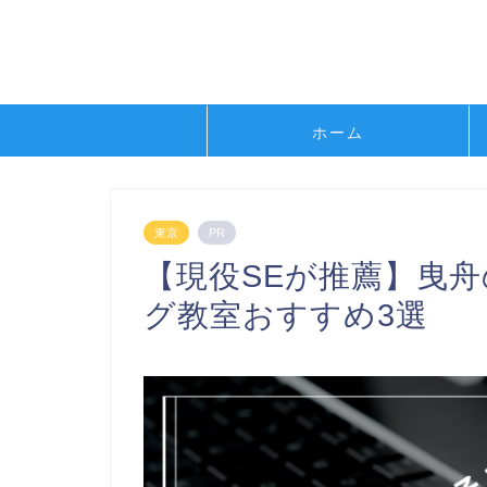
ホーム
東京
PR
【現役SEが推薦】曳
グ教室おすすめ3選