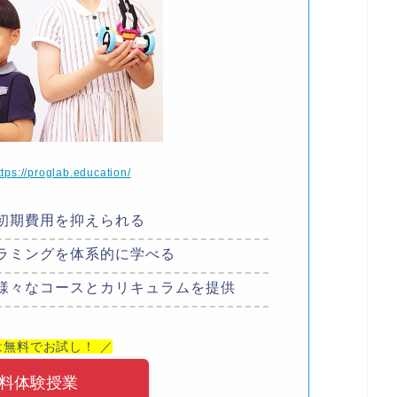
ttps://proglab.education/
初期費用を抑えられる
ラミングを体系的に学べる
様々なコースとカリキュラムを提供
は無料でお試し！ ／
料体験授業