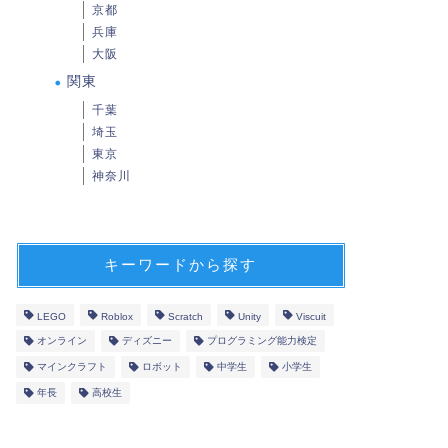
京都
兵庫
大阪
関東
千葉
埼玉
東京
神奈川
キーワードから探す
LEGO
Roblox
Scratch
Unity
Viscuit
オンライン
ディズニー
プログラミング能力検定
マインクラフト
ロボット
中学生
小学生
年長
高校生