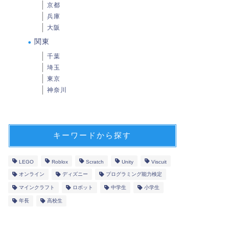
京都
兵庫
大阪
関東
千葉
埼玉
東京
神奈川
キーワードから探す
LEGO
Roblox
Scratch
Unity
Viscuit
オンライン
ディズニー
プログラミング能力検定
マインクラフト
ロボット
中学生
小学生
年長
高校生