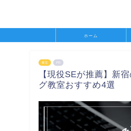
ホーム
東京
PR
【現役SEが推薦】新
グ教室おすすめ4選